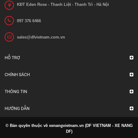
KĐT Eden Rose - Thanh Liệt - Thanh Trì - Hà Nội
097 376 6466
sales@dfvietnam.com.vn
Bo mạch 1212C-2503
Liên hệ
HỖ TRỢ
Xem chi tiết
CHÍNH SÁCH
THÔNG TIN
HƯỚNG DẪN
© Bản quyền thuộc về xenangvietnam.vn (DF VIETNAM - XE NANG
DF)