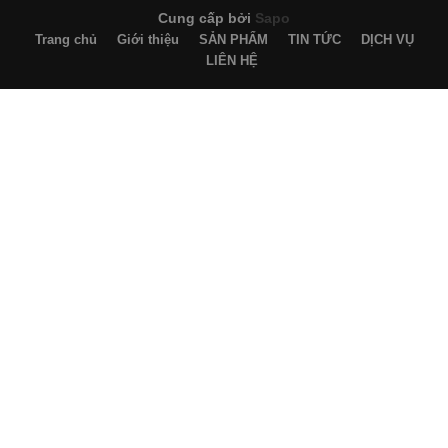
Cung cấp bởi
Sapo
Trang chủ
Giới thiệu
SẢN PHẨM
TIN TỨC
DỊCH VỤ
LIÊN HỆ