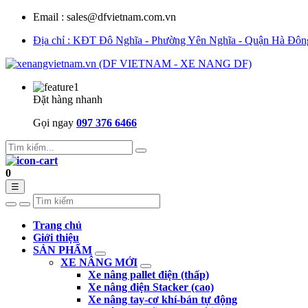
Email : sales@dfvietnam.com.vn
Địa chỉ : KĐT Đô Nghĩa - Phường Yên Nghĩa - Quận Hà Đôn
Đặt hàng nhanh
Gọi ngay
097 376 6466
0
☰
Trang chủ
Giới thiệu
SẢN PHẨM
XE NÂNG MỚI
Xe nâng pallet điện (thấp)
Xe nâng điện Stacker (cao)
Xe nâng tay-cơ khí-bán tự động