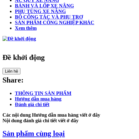
ẮC QUY XE NÂNG
BÁNH VÀ LỐP XE NÂNG
PHỤ TÙNG XE NÂNG
BỘ CÔNG TÁC VÀ PHỤ TRỢ
SẢN PHẨM CÔNG NGHIỆP KHÁC
Xem thêm
Đề khởi động
Liên hệ
Share:
THÔNG TIN SẢN PHẨM
Hướng dẫn mua hàng
Đánh giá chi tiết
Các nội dung Hướng dẫn mua hàng viết ở đây
Nội dung đánh giá chi tiết viết ở đây
Sản phẩm cùng loại