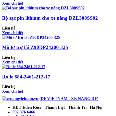
Xem chi tiết
Bộ sạc pin lithium cho xe nâng DZL300SS02
Liên hệ
Xem chi tiết
Mô tơ trợ lái Z90DP24200-32S
Liên hệ
Xem chi tiết
Rơ le 684-2461-212-17
Liên hệ
Xem chi tiết
KĐT Eden Rose - Thanh Liệt - Thanh Trì - Hà Nội
097 376 6466