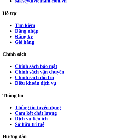
sales@dfvietnam.com.vn
Hỗ trợ
Tìm kiếm
Đăng nhập
Đăng ký
Giỏ hàng
Chính sách
Chính sách bảo mật
Chính sách vận chuyển
Chính sách đổi trả
Điều khoản dịch vụ
Thông tin
Thông tin tuyển dụng
Cam kết chất lượng
Dịch vụ tiện ích
Sở hữu trí tuệ
Hướng dẫn