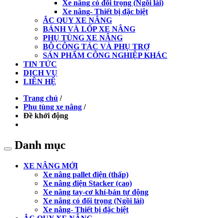
Xe nâng có đối trọng (Ngồi lái)
Xe nâng- Thiết bị đặc biệt
ẮC QUY XE NÂNG
BÁNH VÀ LỐP XE NÂNG
PHỤ TÙNG XE NÂNG
BỘ CÔNG TÁC VÀ PHỤ TRỢ
SẢN PHẨM CÔNG NGHIỆP KHÁC
TIN TỨC
DỊCH VỤ
LIÊN HỆ
Trang chủ
/
Phụ tùng xe nâng
/
Đề khởi động
Danh mục
XE NÂNG MỚI
Xe nâng pallet điện (thấp)
Xe nâng điện Stacker (cao)
Xe nâng tay-cơ khí-bán tự động
Xe nâng có đối trọng (Ngồi lái)
Xe nâng- Thiết bị đặc biệt