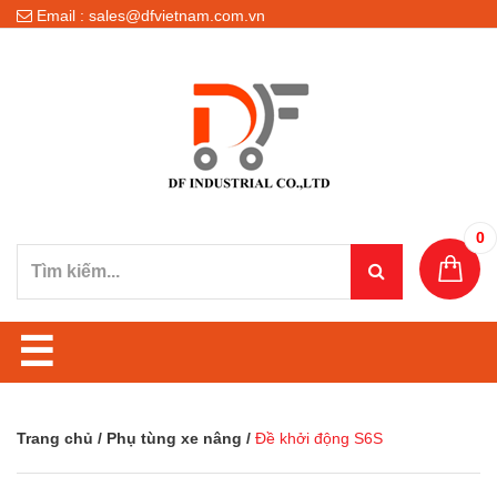
Email : sales@dfvietnam.com.vn
0
☰
Trang chủ
/
Phụ tùng xe nâng
/
Đề khởi động S6S