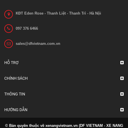
KĐT Eden Rose - Thanh Liệt - Thanh Trì - Hà Nội
097 376 6466
Bo mạch 1212C-2503
sales@dfvietnam.com.vn
Liên hệ
Xem chi tiết
HỖ TRỢ
CHÍNH SÁCH
THÔNG TIN
HƯỚNG DẪN
© Bản quyền thuộc về xenangvietnam.vn (DF VIETNAM - XE NANG