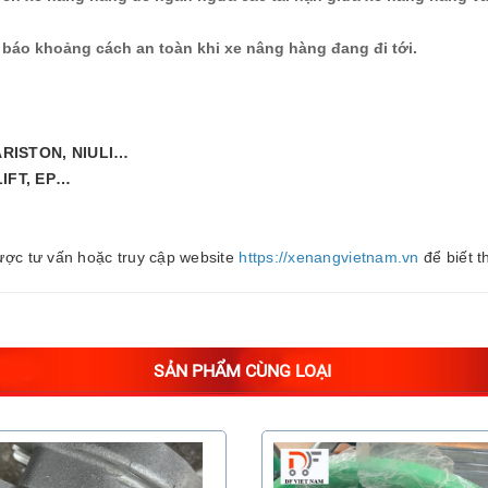
báo khoảng cách an toàn khi xe nâng hàng đang đi tới.
ARISTON, NIULI…
LIFT, EP…
ược tư vấn hoặc truy cập website
https://xenangvietnam.vn
để biết t
SẢN PHẨM CÙNG LOẠI