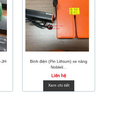
5-JH
Bình điện (Pin Lithium) xe nâng
Bộ sạc p
Nobleli...
Liên hệ
Xem chi tiết