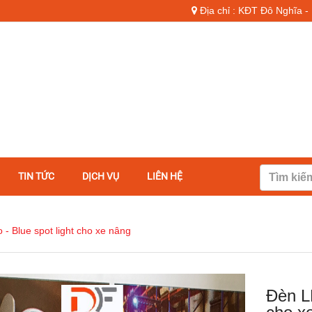
Địa chỉ : KĐT Đô Nghĩa 
TIN TỨC
DỊCH VỤ
LIÊN HỆ
- Blue spot light cho xe nâng
Đèn LE