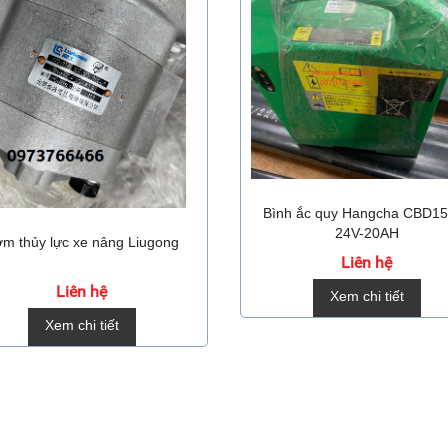
Bình ắc quy Hangcha CBD1
24V-20AH
m thủy lực xe nâng Liugong
Liên hệ
Liên hệ
Xem chi tiết
Xem chi tiết