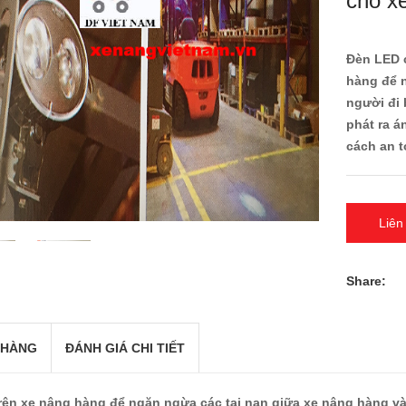
cho x
Đèn LED c
hàng để n
người đi 
phát ra 
cách an t
Liên
Share:
 HÀNG
ĐÁNH GIÁ CHI TIẾT
trên xe nâng hàng để ngăn ngừa các tai nạn giữa xe nâng hàng và