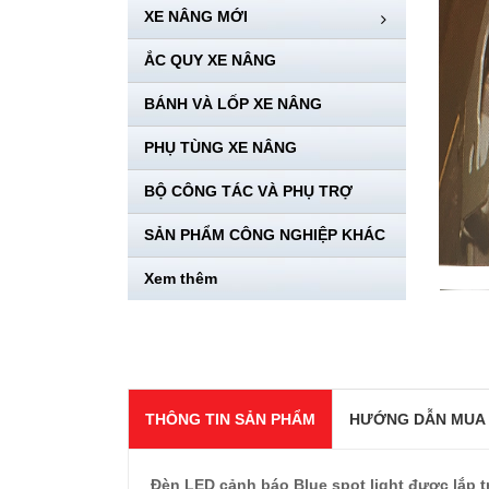
XE NÂNG MỚI
ẮC QUY XE NÂNG
BÁNH VÀ LỐP XE NÂNG
PHỤ TÙNG XE NÂNG
BỘ CÔNG TÁC VÀ PHỤ TRỢ
SẢN PHẨM CÔNG NGHIỆP KHÁC
Xem thêm
THÔNG TIN SẢN PHẨM
HƯỚNG DẪN MUA
Đèn LED cảnh báo Blue spot light được lắp 