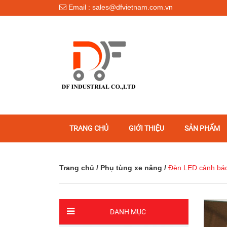
Email : sales@dfvietnam.com.vn
TRANG CHỦ
GIỚI THIỆU
SẢN PHẨM
Trang chủ
/
Phụ tùng xe nâng
/
Đèn LED cảnh báo 
DANH MỤC