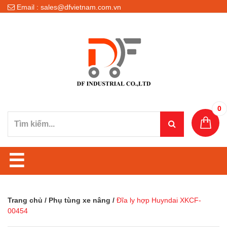
Email : sales@dfvietnam.com.vn
0
☰
Trang chủ
/
Phụ tùng xe nâng
/
Đĩa ly hợp Huyndai XKCF-
00454