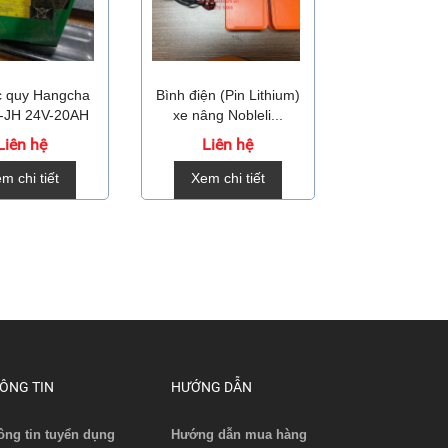
́c quy Hangcha
Bình điện (Pin Lithium)
Bộ sạc pin li
-JH 24V-20AH
xe nâng Nobleli...
xe nâng DZ
Liên hệ
Liên hệ
Liên 
m chi tiết
Xem chi tiết
Xem chi 
ÔNG TIN
HƯỚNG DẪN
ông tin tuyển dụng
Hướng dẫn mua hàng