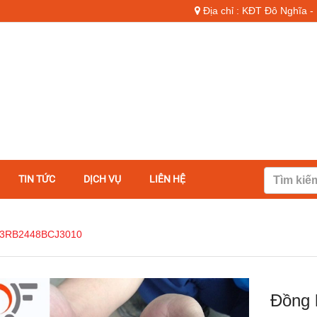
Địa chỉ : KĐT Đô Nghĩa 
TIN TỨC
DỊCH VỤ
LIÊN HỆ
803RB2448BCJ3010
Đồng 