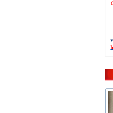
C
V
h