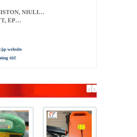
RISTON, NIULI…
FT, EP…
cập website
úng tôi!