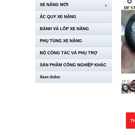
XE NÂNG MỚI
ẮC QUY XE NÂNG
BÁNH VÀ LỐP XE NÂNG
PHỤ TÙNG XE NÂNG
BỘ CÔNG TÁC VÀ PHỤ TRỢ
SẢN PHẨM CÔNG NGHIỆP KHÁC
Xem thêm
T