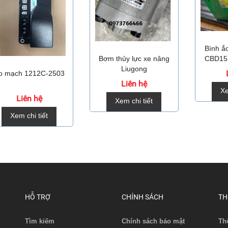
Bình ă
Bơm thủy lực xe nâng
CBD15
Liugong
o mạch 1212C-2503
Liên hệ
Xe
Liên hệ
Xem chi tiết
Xem chi tiết
HỖ TRỢ
CHÍNH SÁCH
TH
Tìm kiếm
Chính sách bảo mật
Th