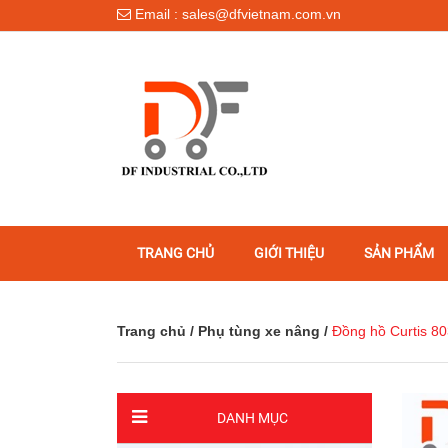
Email : sales@dfvietnam.com.vn
TRANG CHỦ
GIỚI THIỆU
SẢN PHẨM
Trang chủ
/
Phụ tùng xe nâng
/
Đồng hồ Curtis 
DANH MỤC