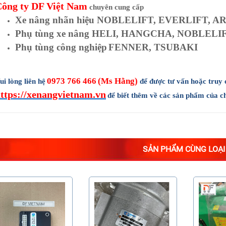
ông ty
DF Việt Nam
chuyên cung cấp
Xe nâng nhãn hiệu NOBLELIFT, EVERLIFT, A
Phụ tùng xe nâng HELI, HANGCHA, NOBLELI
Phụ tùng công nghiệp
FENNER, TSUBAKI
0973 766 466
(Ms Hằng)
ui lòng liên hệ
để được tư vấn hoặc truy 
ttps://xenangvietnam.vn
để biết thêm về các sản phẩm của ch
SẢN PHẨM CÙNG LOẠI