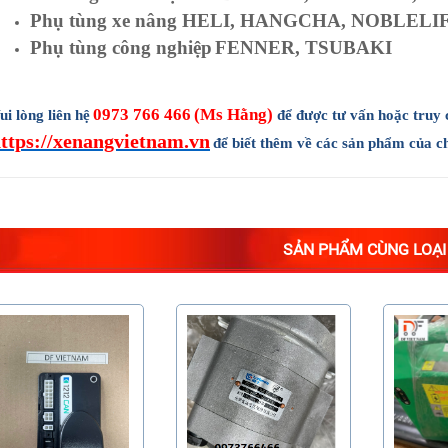
Phụ tùng xe nâng HELI, HANGCHA, NOBLELI
Phụ tùng công nghiệp
FENNER, TSUBAKI
0973 766 466
(Ms Hằng)
ui lòng liên hệ
để được tư vấn hoặc truy 
ttps://xenangvietnam.vn
để biết thêm về các sản phẩm của ch
SẢN PHẨM CÙNG LOẠI