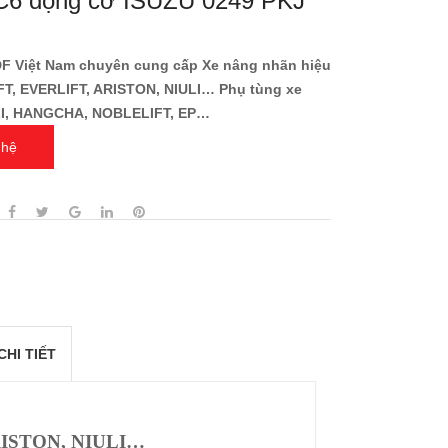
6 động cơ ISUZU 0249 PKJ
DF Việt Nam chuyên cung cấp Xe nâng nhãn hiệu
T, EVERLIFT, ARISTON, NIULI… Phụ tùng xe
I, HANGCHA, NOBLELIFT, EP…
 hệ
CHI TIẾT
RISTON, NIULI…