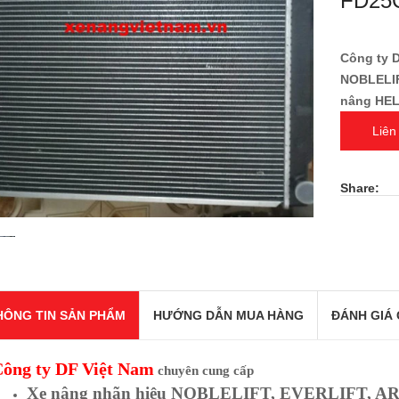
FD25C
Công ty 
NOBLELIF
nâng HEL
Liên
Share:
HÔNG TIN SẢN PHẨM
HƯỚNG DẪN MUA HÀNG
ĐÁNH GIÁ 
ông ty
DF Việt Nam
chuyên cung cấp
Xe nâng nhãn hiệu NOBLELIFT, EVERLIFT, A