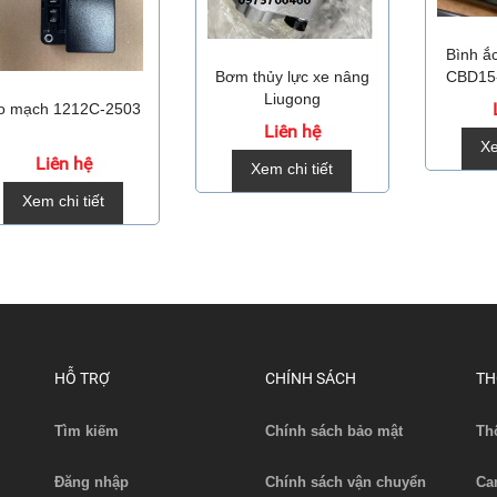
Bình ă
Bơm thủy lực xe nâng
CBD15
Liugong
o mạch 1212C-2503
Liên hệ
Xe
Liên hệ
Xem chi tiết
Xem chi tiết
HỖ TRỢ
CHÍNH SÁCH
TH
Tìm kiếm
Chính sách bảo mật
Th
Đăng nhập
Chính sách vận chuyển
Ca