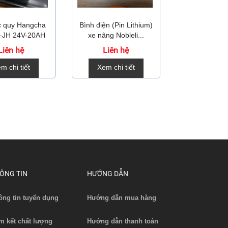
́c quy Hangcha
Bình điện (Pin Lithium)
Bộ sạc pin li
-JH 24V-20AH
xe nâng Nobleli...
xe nâng DZ
Liên hệ
Liên hệ
Liên 
m chi tiết
Xem chi tiết
Xem chi 
ÔNG TIN
HƯỚNG DẪN
ông tin tuyển dụng
Hướng dẫn mua hàng
m kết chất lượng
Hướng dẫn thanh toán