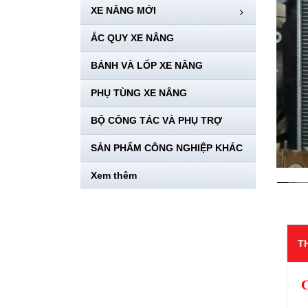
XE NÂNG MỚI
ẮC QUY XE NÂNG
BÁNH VÀ LỐP XE NÂNG
PHỤ TÙNG XE NÂNG
BỘ CÔNG TÁC VÀ PHỤ TRỢ
SẢN PHẨM CÔNG NGHIỆP KHÁC
Xem thêm
T
C