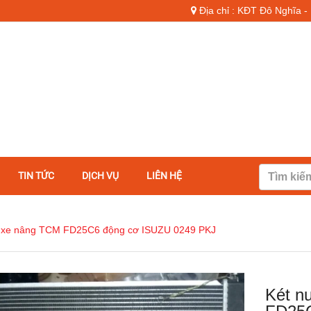
Địa chỉ : KĐT Đô Nghĩa 
TIN TỨC
DỊCH VỤ
LIÊN HỆ
t xe nâng TCM FD25C6 động cơ ISUZU 0249 PKJ
Két n