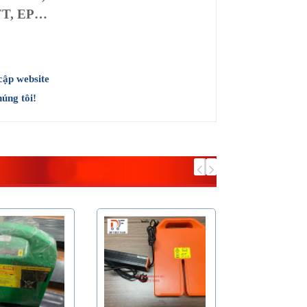
FT, EP…
cập website
úng tôi!