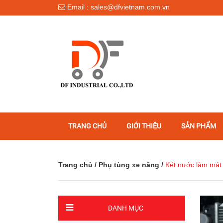
Email : sales@dfvietnam.com.vn
TRANG CHỦ
GIỚI THIỆU
SẢN PHẨM
Trang chủ
/
Phụ tùng xe nâng
/
Két nước làm má
DANH MỤC