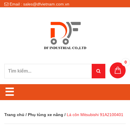
Email : sales@dfvietnam.com.vn
0
☰
Trang chủ
/
Phụ tùng xe nâng
/
Lá côn Mitsubishi 91A2100401