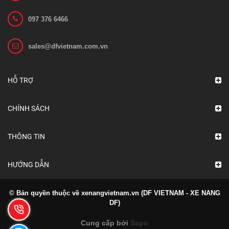
097 376 6466
Bo mạch 1212C-2503
sales@dfvietnam.com.vn
Liên hệ
Xem chi tiết
HỖ TRỢ
CHÍNH SÁCH
THÔNG TIN
HƯỚNG DẪN
© Bản quyền thuộc về xenangvietnam.vn (DF VIETNAM - XE NANG
DF)
Cung cấp bởi
Sapo