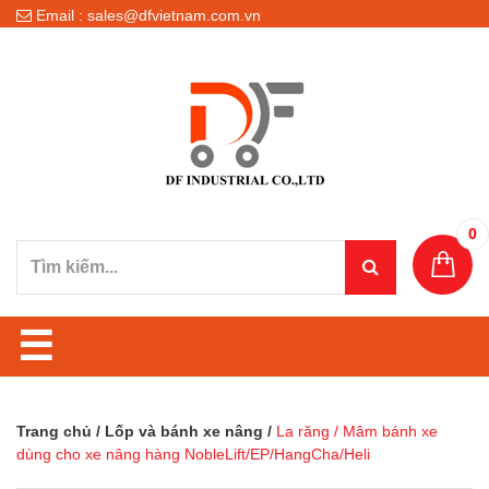
Email : sales@dfvietnam.com.vn
0
☰
Trang chủ
/
Lốp và bánh xe nâng
/
La răng / Mâm bánh xe
dùng cho xe nâng hàng NobleLift/EP/HangCha/Heli