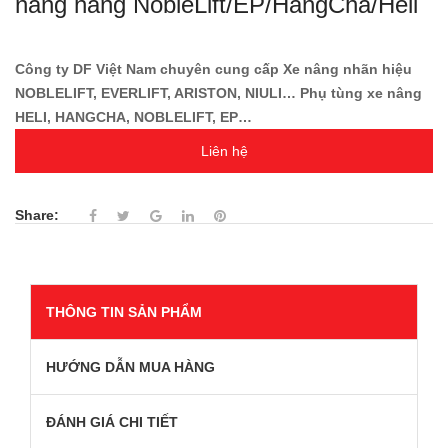
nâng hàng NobleLift/EP/HangCha/Heli
Công ty DF Việt Nam chuyên cung cấp Xe nâng nhãn hiệu
NOBLELIFT, EVERLIFT, ARISTON, NIULI… Phụ tùng xe nâng
HELI, HANGCHA, NOBLELIFT, EP…
Liên hệ
Share:
THÔNG TIN SẢN PHẨM
HƯỚNG DẪN MUA HÀNG
ĐÁNH GIÁ CHI TIẾT