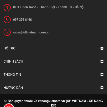
KĐT Eden Rose - Thanh Liệt - Thanh Trì - Hà Nội
097 376 6466
Bánh xe nâng EP ES12-12CS
sales@dfvietnam.com.vn
Liên hệ
Xem chi tiết
HỖ TRỢ
CHÍNH SÁCH
THÔNG TIN
HƯỚNG DẪN
© Bản quyền thuộc về xenangvietnam.vn (DF VIETNAM - XE NANG
DF)