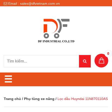
Email : sales@dfvietnam.com.vn
0
☰
Trang chủ
/
Phụ tùng xe nâng
/
Lọc dầu Huyndai 11N870110AS