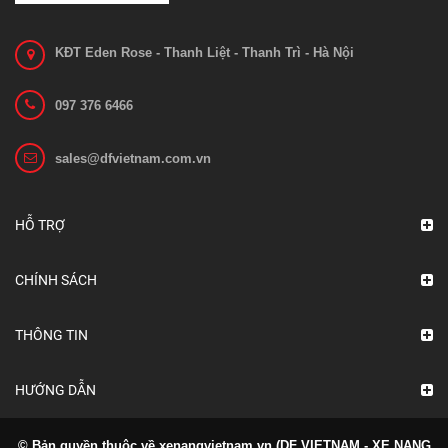
KĐT Eden Rose - Thanh Liệt - Thanh Trì - Hà Nội
097 376 6466
sales@dfvietnam.com.vn
Bo mạch 1212C-2503
Liên hệ
HỖ TRỢ
Xem chi tiết
CHÍNH SÁCH
THÔNG TIN
HƯỚNG DẪN
© Bản quyền thuộc về xenangvietnam.vn (DF VIETNAM - XE NANG