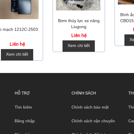
Bình ă
Bơm thủy lực xe nâng
CBD15
Liugong
o mạch 1212C-2503
Liên hệ
Xe
Liên hệ
Xem chi tiết
Xem chi tiết
HỖ TRỢ
CHÍNH SÁCH
TH
Tìm kiếm
Chính sách bảo mật
Th
Đăng nhập
Chính sách vận chuyển
Ca