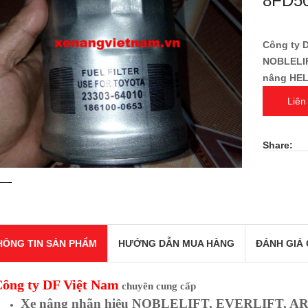
8FD50
Công ty 
NOBLELIF
nâng HEL
Liên
Share:
HÔNG TIN SẢN PHẨM
HƯỚNG DẪN MUA HÀNG
ĐÁNH GIÁ 
ông ty
DF Việt Nam
chuyên cung cấp
Xe nâng nhãn hiệu NOBLELIFT, EVERLIFT, A