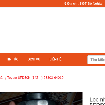
Địa chỉ : KĐT Đô Nghĩa 
TIN TỨC
DỊCH VỤ
LIÊN HỆ
 nâng Toyota 8FD50N (14Z-II) 23303-64010
Lọc nh