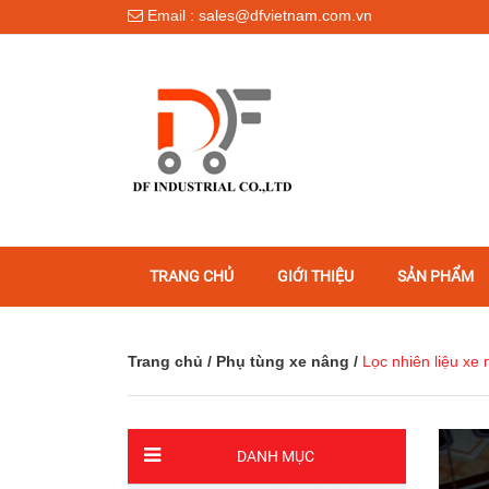
Email : sales@dfvietnam.com.vn
TRANG CHỦ
GIỚI THIỆU
SẢN PHẨM
Trang chủ
/
Phụ tùng xe nâng
/
Lọc nhiên liệu xe
DANH MỤC