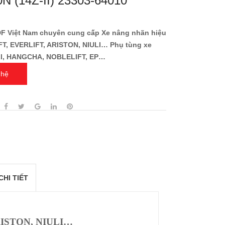
N (14Z-II) 23303-64010
DF Việt Nam chuyên cung cấp Xe nâng nhãn hiệu
T, EVERLIFT, ARISTON, NIULI… Phụ tùng xe
I, HANGCHA, NOBLELIFT, EP…
 hệ
CHI TIẾT
RISTON, NIULI…