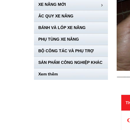
XE NÂNG MỚI
ẮC QUY XE NÂNG
BÁNH VÀ LỐP XE NÂNG
PHỤ TÙNG XE NÂNG
BỘ CÔNG TÁC VÀ PHỤ TRỢ
SẢN PHẨM CÔNG NGHIỆP KHÁC
Xem thêm
T
C