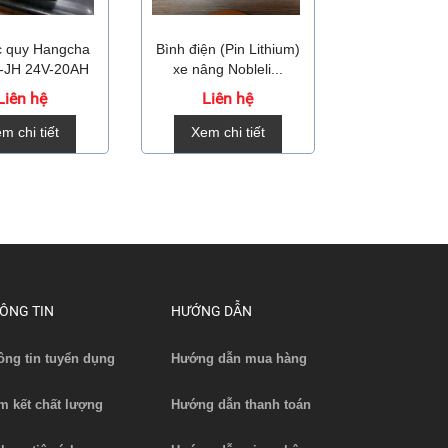
́c quy Hangcha
Bình điện (Pin Lithium)
Bộ sạc pin li
-JH 24V-20AH
xe nâng Nobleli...
xe nâng DZ
Liên hệ
Liên hệ
Liên 
m chi tiết
Xem chi tiết
Xem chi 
ÔNG TIN
HƯỚNG DẪN
ông tin tuyển dụng
Hướng dẫn mua hàng
m kết chất lượng
Hướng dẫn thanh toán