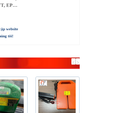
FT, EP…
cập website
úng tôi!