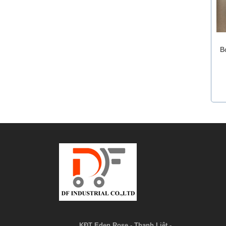
B
KĐT Eden Rose - Thanh Liệt -