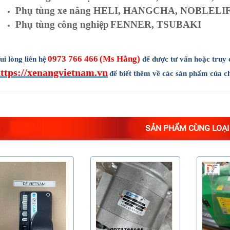
Phụ tùng xe nâng HELI, HANGCHA, NOBLELI
Phụ tùng công nghiệp
FENNER, TSUBAKI
0973 766 466
(Ms Hằng)
ui lòng liên hệ
để được tư vấn hoặc truy 
ttps://xenangvietnam.vn
để biết thêm về các sản phẩm của ch
SẢN PHẨM CÙNG LOẠI