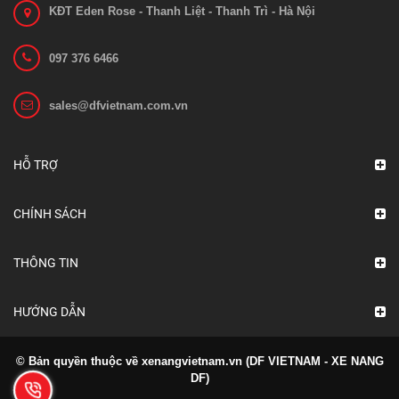
KĐT Eden Rose - Thanh Liệt - Thanh Trì - Hà Nội
097 376 6466
sales@dfvietnam.com.vn
Bánh xe nâng EP ES12-12CS
Liên hệ
HỖ TRỢ
Xem chi tiết
CHÍNH SÁCH
THÔNG TIN
HƯỚNG DẪN
© Bản quyền thuộc về xenangvietnam.vn (DF VIETNAM - XE NANG
DF)