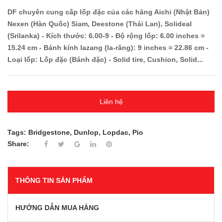
DF chuyên cung cấp lốp đặc của các hãng Aichi (Nhật Bản)
Nexen (Hàn Quốc) Siam, Deestone (Thái Lan), Solideal
(Srilanka) - Kích thước: 6.00-9 - Độ rộng lốp: 6.00 inches =
15.24 cm - Bánh kính lazang (la-răng): 9 inches = 22.86 cm -
Loại lốp: Lốp đặc (Bánh đặc) - Solid tire, Cushion, Solid...
Liên hệ
Tags:
Bridgestone
,
Dunlop
,
Lopdac
,
Pio
Share:
THÔNG TIN SẢN PHẨM
HƯỚNG DẪN MUA HÀNG