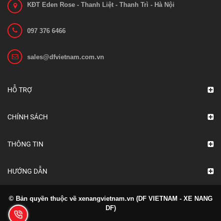
KĐT Eden Rose - Thanh Liệt - Thanh Trì - Hà Nội
097 376 6466
sales@dfvietnam.com.vn
Bánh xe nâng EP ES12-12CS
Liên hệ
HỖ TRỢ
Xem chi tiết
CHÍNH SÁCH
THÔNG TIN
HƯỚNG DẪN
© Bản quyền thuộc về xenangvietnam.vn (DF VIETNAM - XE NANG
DF)