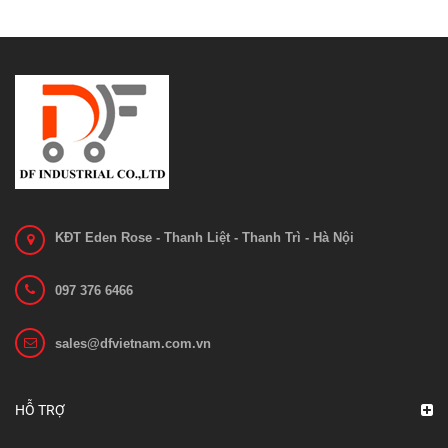
KĐT Eden Rose - Thanh Liệt - Thanh Trì - Hà Nội
097 376 6466
Mô tơ nâng hạ MD48080AN
sales@dfvietnam.com.vn
Liên hệ
Xem chi tiết
HỖ TRỢ