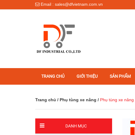
Email : sales@dfvietnam.com.vn
TRANG CHỦ
GIỚI THIỆU
SẢN PHẨM
Trang chủ
/
Phụ tùng xe nâng
/
Phụ tùng xe nân
DANH MỤC