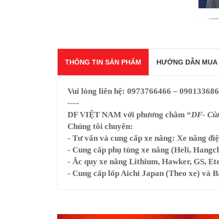
THÔNG TIN SẢN PHẨM
HƯỚNG DẪN MUA
Vui lòng liên hệ:
0973766466 – 09013368
----
DF VIỆT NAM
với phương châm “
DF- Cùn
Chúng tôi chuyên:
- Tư vấn và cung cấp xe nâng: Xe nâng đi
- Cung cấp phụ tùng xe nâng (Heli, Hangc
- Ắc quy xe nâng Lithium, Hawker, GS, Ete
- Cung cấp lốp Aichi Japan (Theo xe) và B