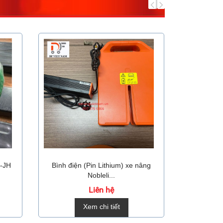
5-JH
Bình điện (Pin Lithium) xe nâng
Bộ sạc p
Nobleli...
Liên hệ
Xem chi tiết