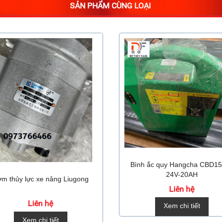
SẢN PHẨM CÙNG LOẠI
Bình ắc quy Hangcha CBD1
24V-20AH
m thủy lực xe nâng Liugong
Liên hệ
Liên hệ
Xem chi tiết
Xem chi tiết