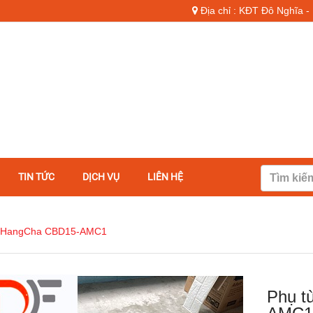
Địa chỉ : KĐT Đô Nghĩa 
TIN TỨC
DỊCH VỤ
LIÊN HỆ
g HangCha CBD15-AMC1
Phụ t