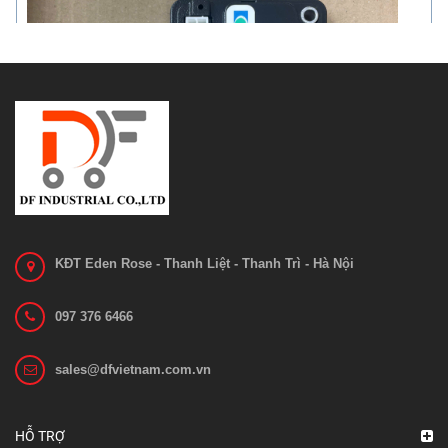
KĐT Eden Rose - Thanh Liệt - Thanh Trì - Hà Nội
097 376 6466
sales@dfvietnam.com.vn
Bo mạch 1212C-2503
Liên hệ
HỖ TRỢ