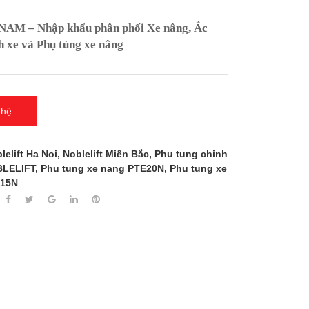
M – Nhập khẩu phân phối Xe nâng, Ắc
h xe và Phụ tùng xe nâng
 hệ
lelift Ha Noi
,
Noblelift Miền Bắc
,
Phu tung chinh
BLELIFT
,
Phu tung xe nang PTE20N
,
Phu tung xe
E15N