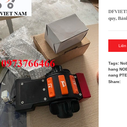
DFVIETNA
quy, Bán
Liên
Tags:
Nob
hang NO
nang PT
Share: