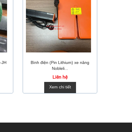
5-JH
Bình điện (Pin Lithium) xe nâng
Bộ sạc p
Nobleli...
Liên hệ
Xem chi tiết