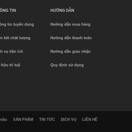
ÔNG TIN
HƯỚNG DẪN
ông tin tuyển dụng
Hướng dẫn mua hàng
m kết chất lượng
Hướng dẫn thanh toán
ch vụ tiện ích
Hướng dẫn giao nhận
 hữu trí tuệ
Quy định sử dụng
hiệu
SẢN PHẨM
TIN TỨC
DỊCH VỤ
LIÊN HỆ