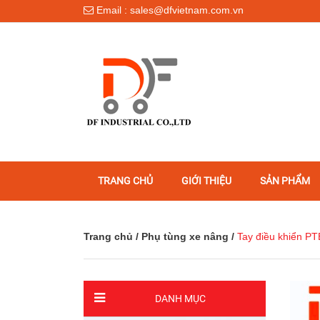
Email : sales@dfvietnam.com.vn
TRANG CHỦ
GIỚI THIỆU
SẢN PHẨM
Trang chủ
/
Phụ tùng xe nâng
/
Tay điều khiển
DANH MỤC