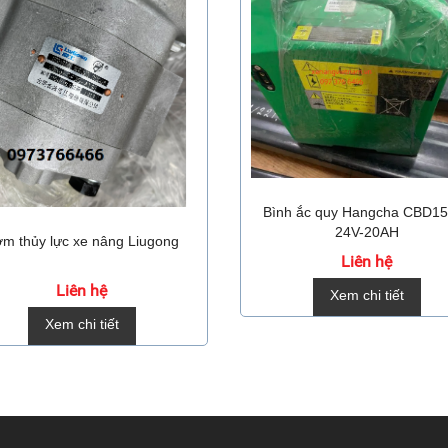
Bình ắc quy Hangcha CBD1
24V-20AH
m thủy lực xe nâng Liugong
Liên hệ
Liên hệ
Xem chi tiết
Xem chi tiết