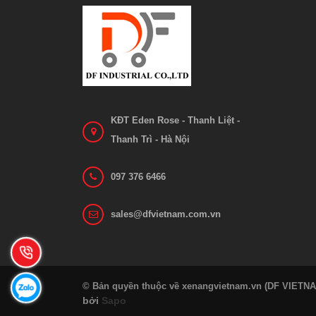
KĐT Eden Rose - Thanh Liệt -
Thanh Trì - Hà Nội
097 376 6466
sales@dfvietnam.com.vn
© Bản quyền thuộc về xenangvietnam.vn (DF VIETN
bởi
Sapo