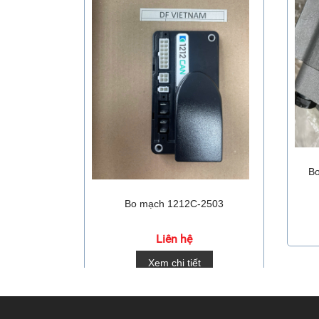
Bơ
Bo mạch 1212C-2503
Liên hệ
Xem chi tiết