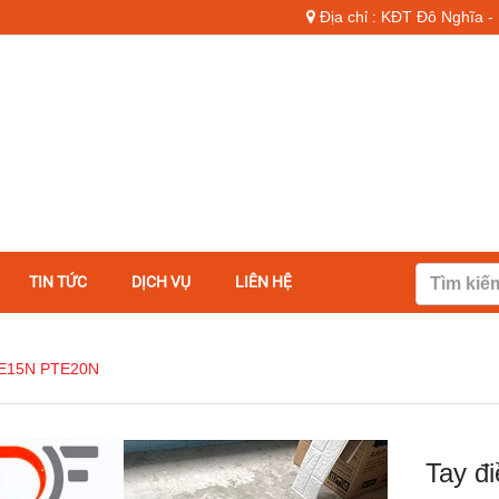
Địa chỉ : KĐT Đô Nghĩa 
TIN TỨC
DỊCH VỤ
LIÊN HỆ
 PTE15N PTE20N
Tay đ