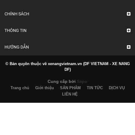
CHÍNH SÁCH
THÔNG TIN
HƯỚNG DẪN
© Bản quyền thuộc về xenangvietnam.vn (DF VIETNAM - XE NANG
DF)
Cung cấp bởi
Sapo
Trang chủ
Giới thiệu
SẢN PHẨM
TIN TỨC
DỊCH VỤ
LIÊN HỆ