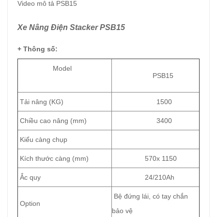
Video mô tả PSB15
Xe Nâng Điện Stacker PSB15
+ Thông số:
Model
PSB15
Tải nâng (KG)
1500
Chiều cao nâng (mm)
3400
Kiểu càng chụp
Kích thước càng (mm)
570x 1150
Ắc quy
24/210Ah
Bệ đứng lái, có tay chắn
Option
bảo vệ