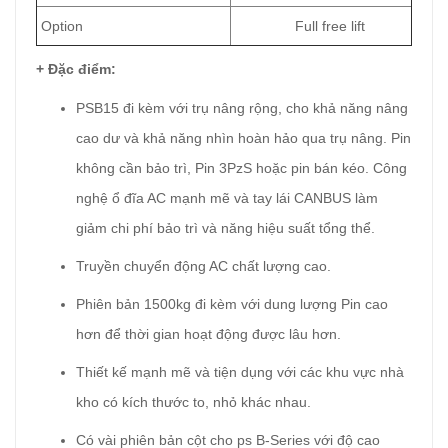
Option
Full free lift
+ Đặc điểm:
PSB15 đi kèm với trụ nâng rộng, cho khả năng nâng
cao dư và khả năng nhìn hoàn hảo qua trụ nâng. Pin
không cần bảo trì, Pin 3PzS hoặc pin bán kéo. Công
nghệ ổ đĩa AC mạnh mẽ và tay lái CANBUS làm
giảm chi phí bảo trì và năng hiệu suất tổng thể.
Truyền chuyển động AC chất lượng cao.
Phiên bản 1500kg đi kèm với dung lượng Pin cao
hơn để thời gian hoạt động được lâu hơn.
Thiết kế mạnh mẽ và tiện dụng với các khu vực nhà
kho có kích thước to, nhỏ khác nhau.
Có vài phiên bản cột cho ps B-Series với độ cao