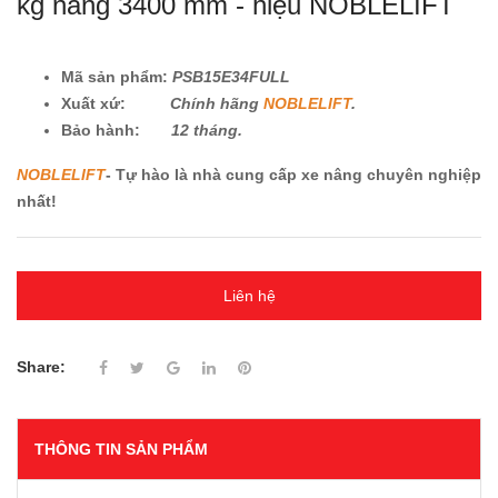
kg nâng 3400 mm - hiệu NOBLELIFT
Mã sản phẩm:
PSB15E34FULL
Xuất xứ:
Chính hãng
NOBLELIFT
.
Bảo hành:
12 tháng.
NOBLELIFT
- Tự hào là nhà cung cấp xe nâng chuyên nghiệp
nhất!
Liên hệ
Share:
THÔNG TIN SẢN PHẨM