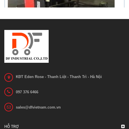
Xe nâng phi tự động Electric Stacker tả...
Liên hệ
Xem chi tiết
KĐT Eden Rose - Thanh Liệt - Thanh Trì - Hà Nội
097 376 6466
sales@dfvietnam.com.vn
HỖ TRỢ