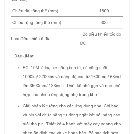
Chiều dài tổng thể (mm)
1800
Chiều rộng tổng thể (mm)
800
Bộ điều khiển tốc độ
Loại điều khiển ổ đĩa
DC
+ Đặc điểm:
ECL10M là loại xe nâng tinh tế, có công suất
1000kg/ 2200lbs và nâng độ cao từ 1600mm/ 63inch
lên 3500mm/ 138inch. Thiết kế nhỏ gọn và nhẹ phù
hợp cho nhiều ứng dụng nhẹ trong kho.
Giải pháp lý tưởng cho các ứng dụng nhẹ: Chỉ báo
xả pin với chức năng tự động ngắt kết nối nâng cao
tuổi thọ pin. Thiết kế 4 bánh với máy cày ngang cho
phép ổn định cao và xe hoàn hảo. Bộ sạc tích hợp