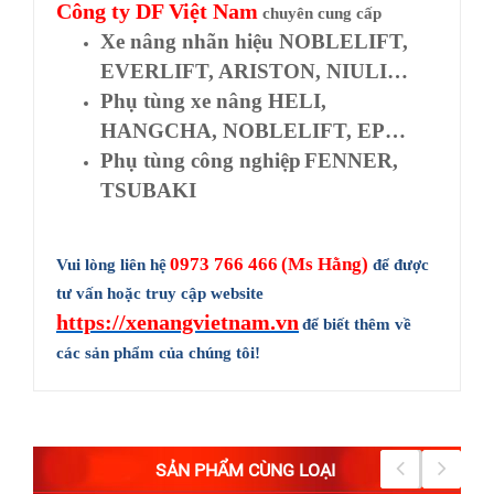
Công ty
DF Việt Nam
chuyên cung cấp
Xe nâng nhãn hiệu NOBLELIFT,
EVERLIFT, ARISTON, NIULI…
Phụ tùng xe nâng HELI,
HANGCHA, NOBLELIFT, EP…
Phụ tùng công nghiệp
FENNER,
TSUBAKI
0973 766 466
(Ms Hằng)
Vui lòng liên hệ
để được
tư vấn hoặc truy cập website
https://xenangvietnam.vn
để biết thêm về
các sản phẩm của chúng tôi!
SẢN PHẨM CÙNG LOẠI