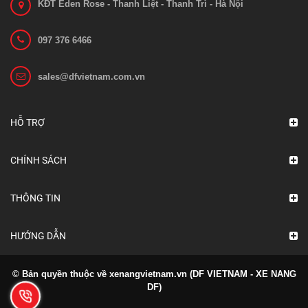
KĐT Eden Rose - Thanh Liệt - Thanh Trì - Hà Nội
097 376 6466
Bo mạch 1212C-2503
sales@dfvietnam.com.vn
Liên hệ
Xem chi tiết
HỖ TRỢ
CHÍNH SÁCH
THÔNG TIN
HƯỚNG DẪN
© Bản quyền thuộc về xenangvietnam.vn (DF VIETNAM - XE NANG
DF)