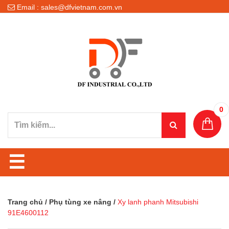
Email : sales@dfvietnam.com.vn
0
☰
Trang chủ
/
Phụ tùng xe nâng
/
Xy lanh phanh Mitsubishi
91E4600112