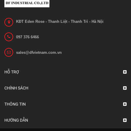
KĐT Eden Rose - Thanh Liệt - Thanh Trì - Hà Nội
097 376 6466
sales@dfvietnam.com.vn
Bánh xe nâng EP ES12-12CS
Liên hệ
HỖ TRỢ
Xem chi tiết
CHÍNH SÁCH
THÔNG TIN
HƯỚNG DẪN