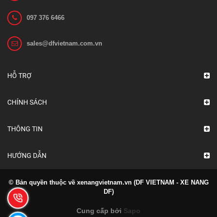
097 376 6466
sales@dfvietnam.com.vn
Bánh xe nâng EP ES12-12CS
Liên hệ
HỖ TRỢ
Xem chi tiết
CHÍNH SÁCH
THÔNG TIN
HƯỚNG DẪN
© Bản quyền thuộc về xenangvietnam.vn (DF VIETNAM - XE NANG
DF)
Cung cấp bởi
Sapo