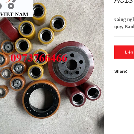
AC1S
Công nghi
quy, Bán
Liên
Share: