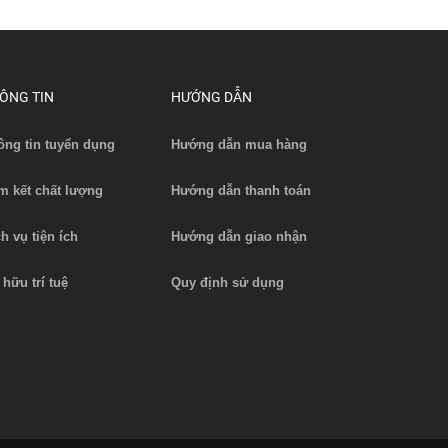
ÔNG TIN
HƯỚNG DẪN
ông tin tuyển dụng
Hướng dẫn mua hàng
MM
Bánh xe nâng EP ES10-10ES
Bánh xe
m kết chất lượng
Hướng dẫn thanh toán
Liên hệ
Xem chi tiết
ch vụ tiện ích
Hướng dẫn giao nhận
 hữu trí tuệ
Quy định sử dụng