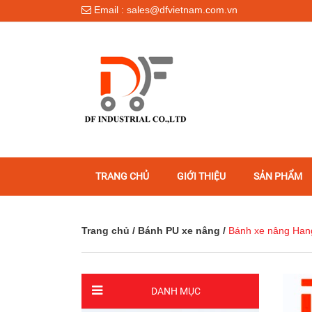
Email : sales@dfvietnam.com.vn
TRANG CHỦ
GIỚI THIỆU
SẢN PHẨM
Trang chủ
/
Bánh PU xe nâng
/
Bánh xe nâng Ha
DANH MỤC