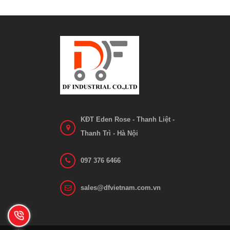
Bánh xe nâng EP ES12-12CS
B
Liên hệ
Xem chi tiết
KĐT Eden Rose - Thanh Liệt -
Thanh Trì - Hà Nội
097 376 6466
sales@dfvietnam.com.vn