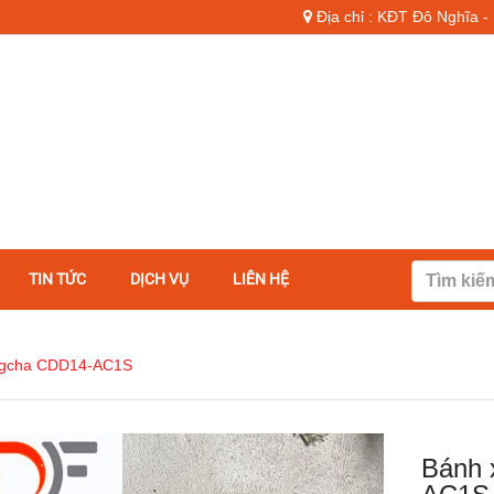
Địa chỉ : KĐT Đô Nghĩa 
TIN TỨC
DỊCH VỤ
LIÊN HỆ
ngcha CDD14-AC1S
Bánh 