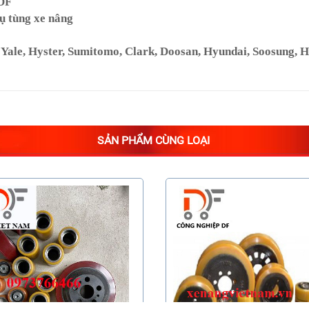
 DF
ụ tùng xe nâng
le, Hyster, Sumitomo, Clark, Doosan, Hyundai, Soosung, Hang
SẢN PHẨM CÙNG LOẠI