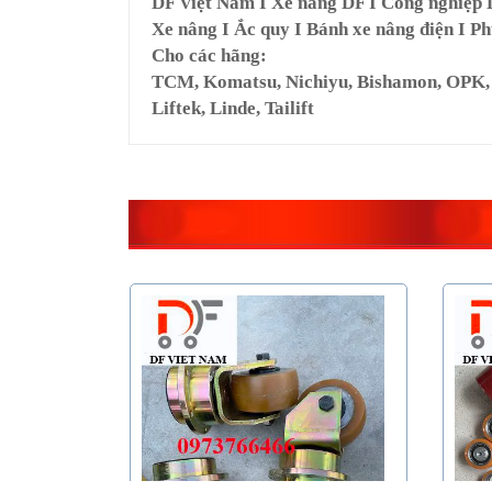
DF Việt Nam I Xe nâng DF I Công nghiệp
Xe nâng I Ắc quy I Bánh xe nâng điện I Ph
Cho các hãng:
TCM, Komatsu, Nichiyu, Bishamon, OPK, Ya
Liftek, Linde, Tailift