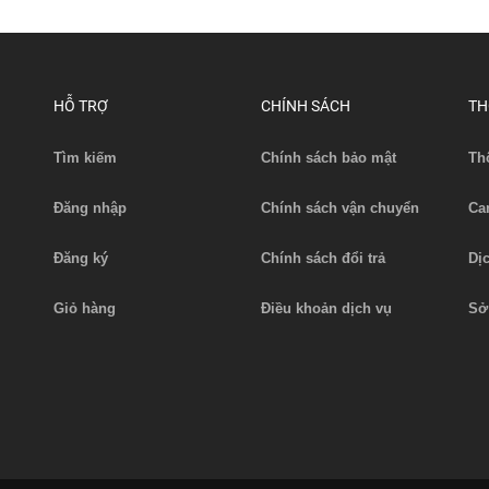
HỖ TRỢ
CHÍNH SÁCH
TH
Tìm kiếm
Chính sách bảo mật
Th
ánh xe nâng EP ES10-10WA
Bánh xe nâng EP ES10-10
Đăng nhập
Chính sách vận chuyển
Ca
Liên hệ
Liên hệ
Xem chi tiết
Xem chi tiết
Đăng ký
Chính sách đổi trả
Dị
Giỏ hàng
Điều khoản dịch vụ
Sở