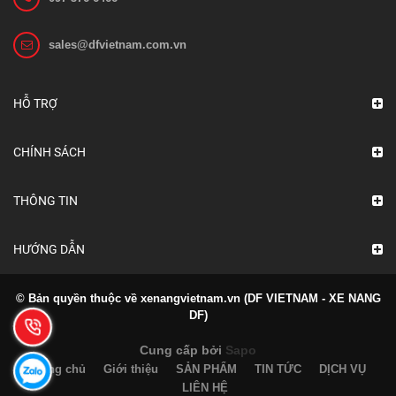
sales@dfvietnam.com.vn
HỖ TRỢ
CHÍNH SÁCH
THÔNG TIN
HƯỚNG DẪN
© Bản quyền thuộc về xenangvietnam.vn (DF VIETNAM - XE NANG
DF)
Cung cấp bởi
Sapo
Trang chủ
Giới thiệu
SẢN PHẨM
TIN TỨC
DỊCH VỤ
LIÊN HỆ