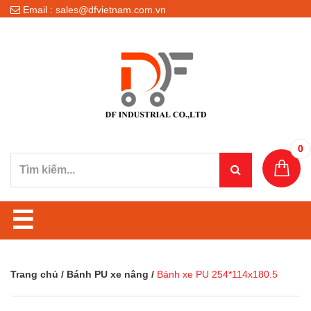
Email : sales@dfvietnam.com.vn
0
☰
Trang chủ
/
Bánh PU xe nâng
/
Bánh xe PU 254*114x180.5