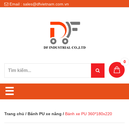
Email : sales@dfvietnam.com.vn
0
☰
Trang chủ
/
Bánh PU xe nâng
/
Bánh xe PU 360*180x220