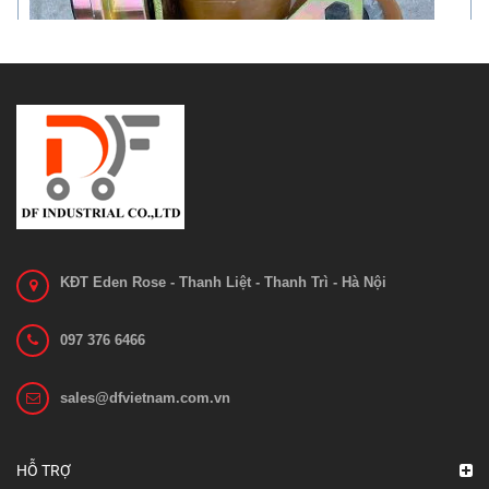
KĐT Eden Rose - Thanh Liệt - Thanh Trì - Hà Nội
097 376 6466
sales@dfvietnam.com.vn
Bánh xe nâng EP ES12-12CS
Liên hệ
HỖ TRỢ