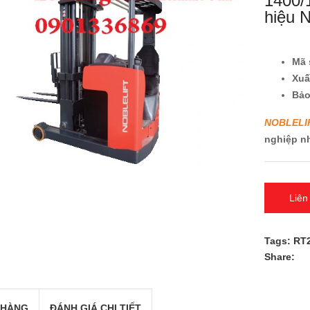
1400/
hiệu 
Mã 
Xu
Bả
NOBLELI
nghiệp n
Liên
Tags:
RT
Share:
 HÀNG
ĐÁNH GIÁ CHI TIẾT