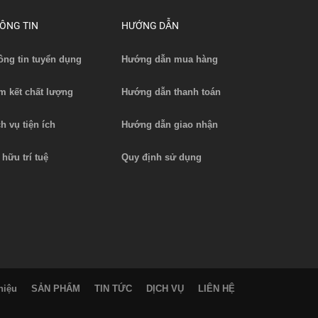
ÔNG TIN
HƯỚNG DẪN
ông tin tuyển dụng
Hướng dẫn mua hàng
m kết chất lượng
Hướng dẫn thanh toán
ch vụ tiện ích
Hướng dẫn giao nhận
 hữu trí tuệ
Quy định sử dụng
hiệu
SẢN PHẨM
TIN TỨC
DỊCH VỤ
LIÊN HỆ