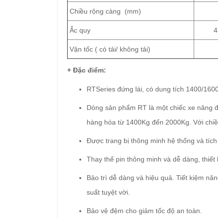
Chiều rộng càng (mm)
240
Ắc quy
48V/
Vận tốc ( có tải/ không tải)
10.
+ Đặc điểm:
RTSeries đứng lái, có dung tích 1400/16
Dòng sản phẩm RT là một chiếc xe nâng điệ
hàng hóa từ 1400Kg đến 2000Kg. Với chi
Được trang bị thông minh hệ thống và tíc
Thay thế pin thông minh và dễ dàng, thiết
Bảo trì dễ dàng và hiệu quả. Tiết kiệm n
suất tuyệt vời.
Bảo vệ đệm cho giảm tốc độ an toàn.