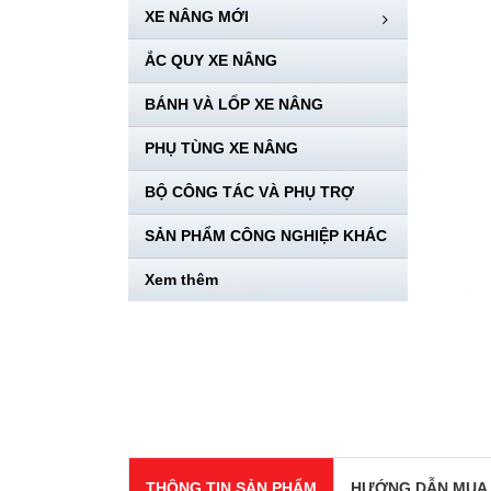
XE NÂNG MỚI
ẮC QUY XE NÂNG
BÁNH VÀ LỐP XE NÂNG
PHỤ TÙNG XE NÂNG
BỘ CÔNG TÁC VÀ PHỤ TRỢ
SẢN PHẨM CÔNG NGHIỆP KHÁC
Xem thêm
THÔNG TIN SẢN PHẨM
HƯỚNG DẪN MUA