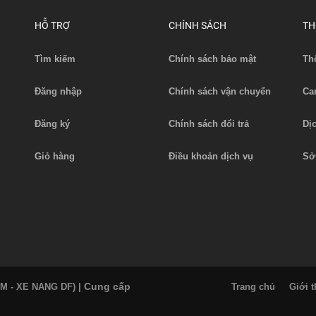
Liên hệ
HỖ TRỢ
CHÍNH SÁCH
TH
Xem chi tiết
Tìm kiếm
Chính sách bảo mật
Th
Đăng nhập
Chính sách vận chuyển
Ca
Đăng ký
Chính sách đổi trả
Dị
Giỏ hàng
Điều khoản dịch vụ
Sở
Cung cấp
AM - XE NANG DF)
|
Trang chủ
Giới t