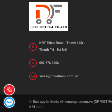
Liên hệ
Xem chi tiết
KĐT Eden Rose - Thanh Liệt -
Thanh Trì - Hà Nội
097 376 6466
sales@dfvietnam.com.vn
© Bản quyền thuộc về xenangvietnam.vn (DF VIETN
bởi
Sapo