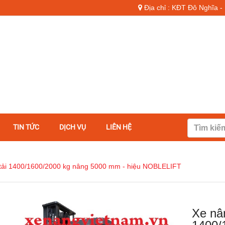
Địa chỉ : KĐT Đô Nghĩa 
TIN TỨC
DỊCH VỤ
LIÊN HỆ
i tải 1400/1600/2000 kg nâng 5000 mm - hiệu NOBLELIFT
Xe nân