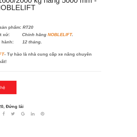
1600/2000 kg nâng 5000 mm -
NOBLELIFT
sản phẩm:
RT20
ất xứ:
Chính hãng
NOBLELIFT
.
o hành:
12 tháng.
FT
- Tự hào là nhà cung cấp xe nâng chuyên
hất!
 hệ
20
,
Đứng lái