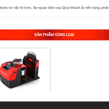
 được tư vẫn kĩ hơn. Sự quan tâm của Quý khách là nền tảng phát 
SẢN PHẨM CÙNG LOẠI
 kéo hàng tải 3000 kg - hiệu
NOBLELIFT