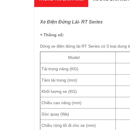
Xe Điện Đứng Lái- RT Series
+ Thông số:
Dòng xe điện đứng lái RT Series có 3 loại dung 
Model
R
Tải trọng nâng (KG)
2
Tâm tải trọng (mm)
6
Khối lượng xe (KG)
3
Chiều cao nâng (mm)
5
Góc quay (Wa)
1
Chiều rộng lối đi cho xe (mm)
2