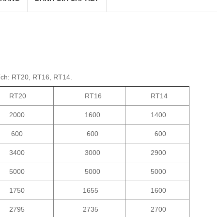
tích: RT20, RT16, RT14.
T20
RT16
RT14
000
1600
1400
00
600
600
400
3000
2900
000
5000
5000
750
1655
1600
795
2735
2700