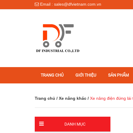
Email : sales@dfvietnam.com.vn
TRANG CHỦ
GIỚI THIỆU
SẢN PHẨM
Trang chủ
/
Xe nâng khác
/
Xe nâng điện đứng lá
DANH MỤC