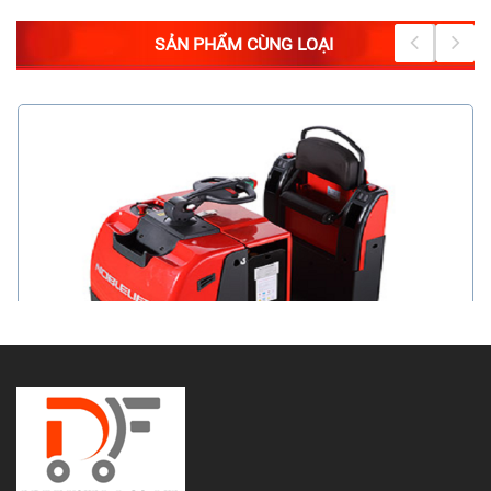
SẢN PHẨM CÙNG LOẠI
Xe kéo hàng tải 3000 kg - hiệu NOBLELIFT