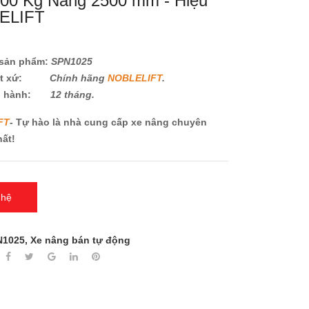
000 Kg Nâng 2500 mm - Hiệu
ELIFT
sản phẩm:
SPN1025
ất xứ:
Chính hãng
NOBLELIFT
.
o hành:
12 tháng.
FT
- Tự hào là nhà cung cấp xe nâng chuyên
hất!
 hệ
N1025
,
Xe nâng bán tự động