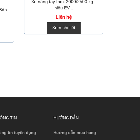
Xe nâng tay Inox 2000/2500 kg -
Xe Nâng 
hiệu EV...
 Bản
Liên hệ
Xem chi tiết
ÔNG TIN
HƯỚNG DẪN
ông tin tuyển dụng
Hướng dẫn mua hàng