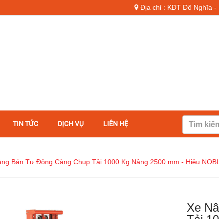
Địa chỉ : KĐT Đô Nghĩa 
TIN TỨC
DỊCH VỤ
LIÊN HỆ
âng Bán Tự Động Càng Chụp Tải 1000 Kg Nâng 2500 mm - Hiệu NOB
Xe Nâ