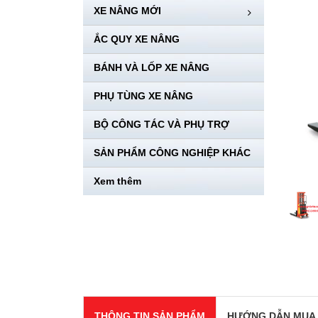
XE NÂNG MỚI
ẮC QUY XE NÂNG
BÁNH VÀ LỐP XE NÂNG
PHỤ TÙNG XE NÂNG
BỘ CÔNG TÁC VÀ PHỤ TRỢ
SẢN PHẨM CÔNG NGHIỆP KHÁC
Xem thêm
THÔNG TIN SẢN PHẨM
HƯỚNG DẪN MUA