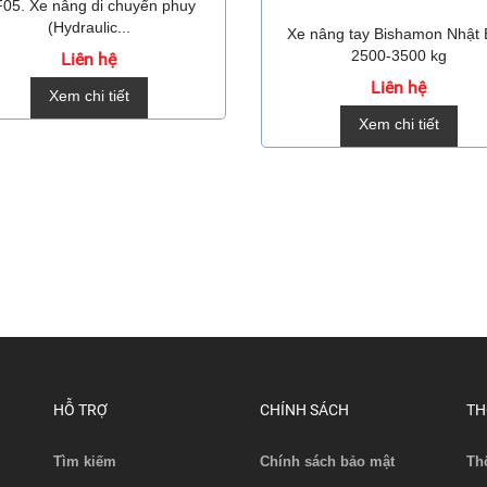
05. Xe nâng di chuyển phuy
(Hydraulic...
Xe nâng tay Bishamon Nhật
2500-3500 kg
Liên hệ
Liên hệ
Xem chi tiết
Xem chi tiết
HỖ TRỢ
CHÍNH SÁCH
TH
Tìm kiếm
Chính sách bảo mật
Th